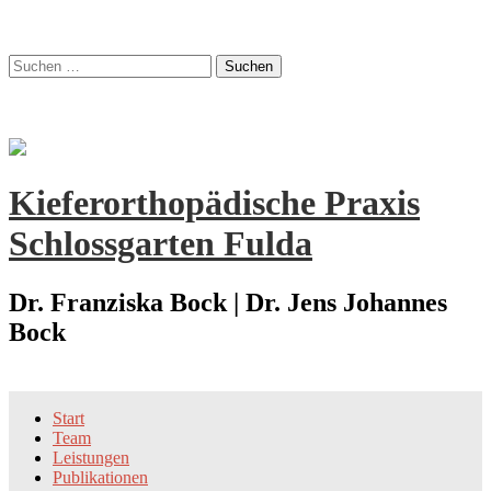
Zum
Suchen
Inhalt
nach:
springen
Kieferorthopädische Praxis
Schlossgarten Fulda
Dr. Franziska Bock | Dr. Jens Johannes
Bock
Start
Team
Leistungen
Publikationen