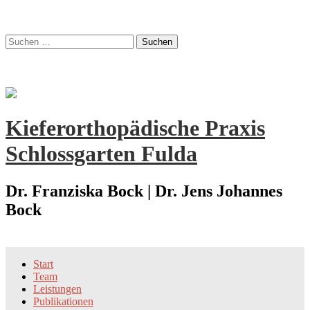
Zum
Suchen
Inhalt
nach:
springen
Kieferorthopädische Praxis
Schlossgarten Fulda
Dr. Franziska Bock | Dr. Jens Johannes
Bock
Start
Team
Leistungen
Publikationen