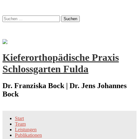
Zum
Suchen
Inhalt
nach:
springen
Kieferorthopädische Praxis
Schlossgarten Fulda
Dr. Franziska Bock | Dr. Jens Johannes
Bock
Start
Team
Leistungen
Publikationen